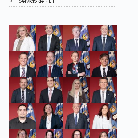
Servicio de PDI
publicados en editoriales
indexadas en el Scholarly
Publishers Indicators in
Humanities and Social
Sciences, SPI.
Por sus trabajos de
investigación ha
obtenido el
reconocimiento de cinco
sexenios de
investigación: Primer
tramo (1990-1995);
Segundo tramo (1996-
2001); Tercer tramo
(2002-2007); Cuarto
tramo (2008-2013);
Quinto tramo (2014-
2019). Posee, además, el
tramo de transferencia.
Entre sus publicaciones,
destacan trabajos