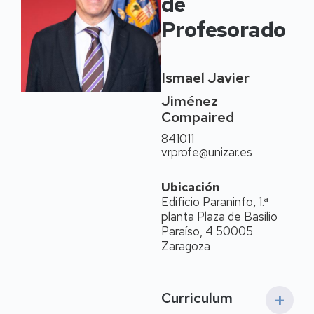
de
Profesorado
Ismael Javier
Jiménez
Compaired
841011
vrprofe@unizar.es
Ubicación
Edificio Paraninfo, 1.ª
planta Plaza de Basilio
Paraíso, 4 50005
Zaragoza
Curriculum