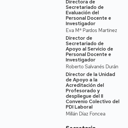
Directora de
Derecho y pertenece al
Secretariado de
Departamento de
Evaluación del
Derecho de la Empresa.
Personal Docente e
Es miembro del Instituto
Investigador
de Investigación en
Eva Mª Pardos Martinez
Ciencias Ambientales.
Director de
Formación académica
Secretariado de
Apoyo al Servicio de
El Dr. Ismael Jiménez
Personal Docente e
Compaired es Licenciado
Investigador
en Derecho (1983-1988)
Roberto Salvanés Durán
y Doctor en Derecho
Director de la Unidad
(1992) por la Universidad
de Apoyo a la
de Zaragoza con una
Acreditación del
calificación de apto cum
Profesorado y
laude y recibió el premio
despliegue del II
extraordinario de
Convenio Colectivo del
doctorado.
PDI Laboral
Actividad
Millán Díaz Foncea
investigadora y de
transferencia