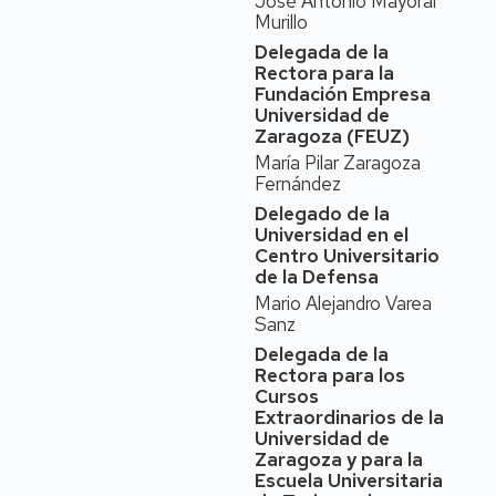
José Antonio Mayoral
investigación es en el
Murillo
campo de las
Delegada de la
enfermedades priónicas
Rectora para la
y neurodegenerativas,
Fundación Empresa
también en patógenos
Universidad de
entéricos animales, y
Zaragoza (FEUZ)
recientemente en
María Pilar Zaragoza
coronavirus.
Fernández
Con respecto a su
Delegado de la
Universidad en el
experiencia en gestión
Centro Universitario
universitaria, ha
de la Defensa
desempeñado los cargos
Mario Alejandro Varea
de
Coordinadora del
Sanz
Máster de Iniciación a
la Investigación en
Delegada de la
Ciencias Veterinarias
Rectora para los
Cursos
(2012-2015),
Extraordinarios de la
Vicedecana de
Universidad de
Relaciones
Zaragoza y para la
Internacionales,
Escuela Universitaria
Estudiantes
y Estudios