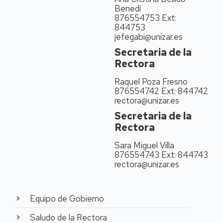
Benedí
Experimentales y de la
876554753 Ext:
Salud de la Universidad
844753
Cardenal Herrera
jefegabi@unizar.es
(Valencia). Regresó a la
Secretaria de la
Facultad de Veterinaria
de la Universidad de
Rectora
Zaragoza como
Raquel Poza Fresno
Responsable y Jefe de
876554742 Ext: 844742
Área Técnica del
rectora@unizar.es
Laboratorio Autonómico
de Aragón de las
Secretaria de la
Encefalopatías
Rectora
Espongiformes
Sara Miguel Villa
Transmisibles (Centro de
876554743 Ext: 844743
Encefalopatías y
rectora@unizar.es
Enfermedades
Transmisibles
Emergentes), para
convertirse en Profesora
Equipo de Gobierno
Titular (Microbiología e
Saludo de la Rectora
Inmunología, 2011). Ha