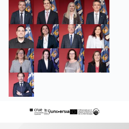
investigación y 2 redes
temáticas de ámbito
nacional, en 6 como IP.
Ha participado en 8
proyectos de
investigación y 4 redes
temáticas
internacionales, en 4
como IP. Ha participado
en contratos de I+D de
especial relevancia con
empresas, Gobierno de
Aragón y distintos
Ministerios del Gobierno
de España, así como con
la Entidad Nacional de
Acreditación (ENAC). Ha
recibido 3 premios a la
actividad investigadora
(Premio Coris-Guart (2
ediciones), Premio