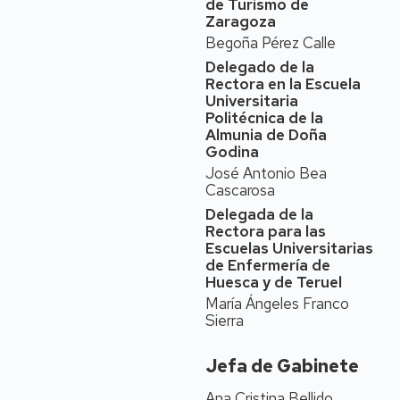
de Turismo de
de Posgrado,
y
Zaragoza
Presidenta de la
Begoña Pérez Calle
Comisión de Garantía
Delegado de la
de los Másteres
(2015-
Rectora en la Escuela
2021) en la Facultad de
Universitaria
Veterinaria, Universidad
Politécnica de la
de Zaragoza.
Almunia de Doña
Godina
Sus estancias de
José Antonio Bea
investigación se llevaron
Cascarosa
a cabo en las School of
Medicine de Johns
Delegada de la
Hopkins University,
Rectora para las
Escuelas Universitarias
Baltimore (USA) y de la
de Enfermería de
University of Kansas,
Huesca y de Teruel
Medical Center (USA); y
María Ángeles Franco
en el Veterinary Teaching
Sierra
Hospital, University of
California (USA). Fue
Profesora de Histología y
Jefa de Gabinete
Anatomía Patológica en
Ana Cristina Bellido
la Facultad de Ciencias