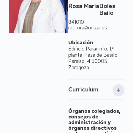
Rosa María
Bolea
Bailo
841010
rectora@unizar.es
Ubicación
Edificio Paraninfo, 1.ª
planta Plaza de Basilio
Paraíso, 4 50005
Zaragoza
Curriculum
Rosa María Bolea Bailo
Órganos colegiados,
Catedrática de
consejos de
Sanidad Animal
(2020),
administración y
ha desempeñado su
órganos directivos