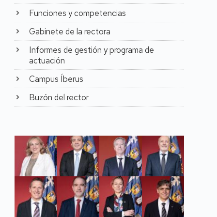
impartido más de 50
Funciones y competencias
conferencias nacionales
y también
Gabinete de la rectora
internacionales en
Europa y LatinoAmérica.
Informes de gestión y programa de
Ha sido impulsora del
actuación
Máster Universitario de
Salud Global de
Campus Íberus
Universidad de Zaragoza.
Buzón del rector
En su carrera
investigadora, ha
publicado más de 100
artículos científicos y
capítulos de libros, ha
dirigido 10 tesis
doctorales y ha sido
editora y revisora de
distintas revistas
científicas. Ha
participado en 28
proyectos de