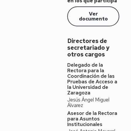
labor docente principal
en los que participa
en el Departamento de
Patología Animal,
Ver
Facultad de Veterinaria,
documento
Universidad de Zaragoza.
Profesora e
investigadora, ha
Directores de
realizado estancias de
secretariado y
investigación en Centros
otros cargos
Internacionales de
reconocido prestigio. Ha
Delegado de la
publicado artículos
Rectora para la
científicos en revistas de
Coordinación de las
investigación
Pruebas de Acceso a
internacionales de alto
la Universidad de
impacto científico, tipo
Zaragoza
Nature Communications
Jesús Ángel Miguel
y PNAS (Proceedings of
Álvarez
the National Academy of
Asesor de la Rectora
Sciences of the United
para Asuntos
States of America). Su
Institucionales
línea principal de