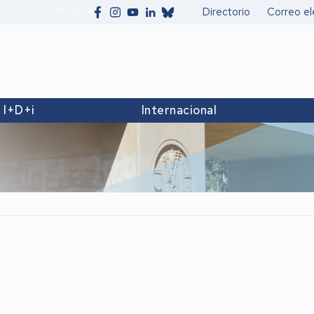
Yo soy
Directorio
Correo el
Secundario
I+D+i
Internacional