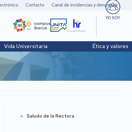
ectrónico
Contacto
Canal de incidencias y denuncias
YO SOY
Estudiant
Pers. doc
Vida Universitaria
Ética y valores
investigad
Pers. Técn
y de Admó
Institucio
Saludo de la Rectora
Bienvenida