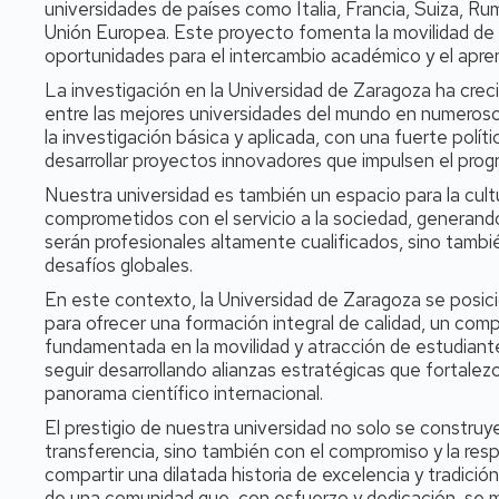
universidades de países como Italia, Francia, Suiza, Rum
Unión Europea. Este proyecto fomenta la movilidad de 
oportunidades para el intercambio académico y el aprend
La investigación en la Universidad de Zaragoza ha cre
entre las mejores universidades del mundo en numeroso
la investigación básica y aplicada, con una fuerte polí
desarrollar proyectos innovadores que impulsen el prog
Nuestra universidad es también un espacio para la cultu
comprometidos con el servicio a la sociedad, generan
serán profesionales altamente cualificados, sino tam
desafíos globales.
En este contexto, la Universidad de Zaragoza se posici
para ofrecer una formación integral de calidad, un compr
fundamentada en la movilidad y atracción de estudian
seguir desarrollando alianzas estratégicas que fortalez
panorama científico internacional.
El prestigio de nuestra universidad no solo se construy
transferencia, sino también con el compromiso y la re
compartir una dilatada historia de excelencia y tradici
de una comunidad que, con esfuerzo y dedicación, se m