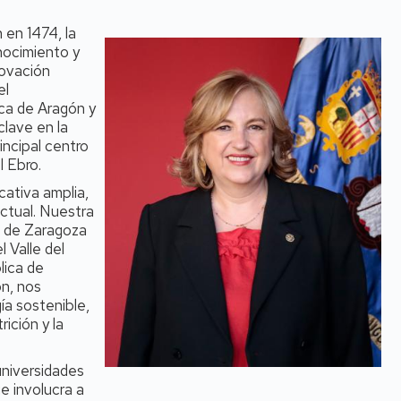
 en 1474, la
nocimiento y
novación
el
ica de Aragón y
clave en la
rincipal centro
l Ebro.
cativa amplia,
actual. Nuestra
d de Zaragoza
 Valle del
lica de
ón, nos
ía sostenible,
rición y la
universidades
e involucra a