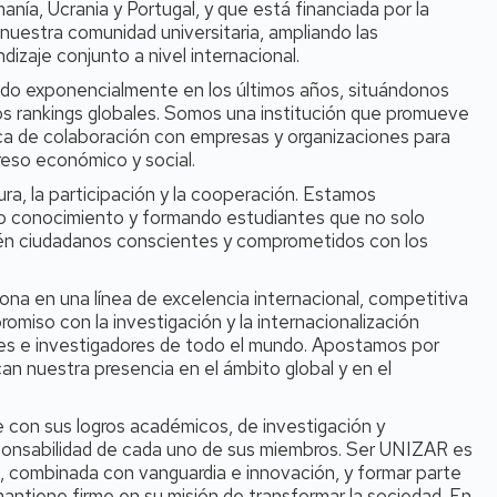
anía, Ucrania y Portugal, y que está financiada por la
nuestra comunidad universitaria, ampliando las
izaje conjunto a nivel internacional.
cido exponencialmente en los últimos años, situándonos
s rankings globales. Somos una institución que promueve
tica de colaboración con empresas y organizaciones para
reso económico y social.
ra, la participación y la cooperación. Estamos
do conocimiento y formando estudiantes que no solo
bién ciudadanos conscientes y comprometidos con los
ona en una línea de excelencia internacional, competitiva
omiso con la investigación y la internacionalización
tes e investigadores de todo el mundo. Apostamos por
can nuestra presencia en el ámbito global y en el
e con sus logros académicos, de investigación y
sponsabilidad de cada uno de sus miembros. Ser UNIZAR es
ón, combinada con vanguardia e innovación, y formar parte
antiene firme en su misión de transformar la sociedad. En