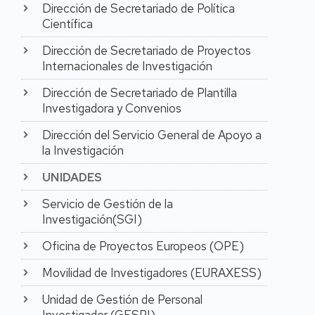
Dirección de Secretariado de Política
por el Gobierno de
Científica
Aragón.
En relación con su
Dirección de Secretariado de Proyectos
actividad investigadora la
Internacionales de Investigación
Dra. María Pilar Pina es
autora de más de 90
Dirección de Secretariado de Plantilla
artículos en revistas
Investigadora y Convenios
científicas indexadas de
Dirección del Servicio General de Apoyo a
reconocido prestigio en
el ámbito de
la Investigación
Nanociencia y
UNIDADES
Nanotecnología, Ciencia
de Materiales, Química,
Servicio de Gestión de la
Ingeniería, Ingeniería
Investigación(SGI)
Química Medio
Ambiente,
Oficina de Proyectos Europeos (OPE)
Multidisciplinar. También
es autora de varios
Movilidad de Investigadores (EURAXESS)
capítulos de libro
publicados en editoriales
Unidad de Gestión de Personal
indexadas en el Scholarly
Investigador (GESPI)