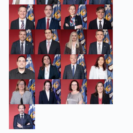
ingeniería avanzada.
Ha dirigido un total de 13
tesis doctorales y
actualmente dirige 3 en
el Programa de
Doctorado de Ingeniería
Química y del Medio
Ambiente.
En relación con la labor
investigadora de la Dra
María Pilar Pina cabe
destacar los proyectos:
SENSOFT (2019-2023;
H2020 nº GA 823895);
SERSing (2020-2024;
H2020 nºGA 883390);
Programa de Materiales
Avanzados en el marco
de los Planes
Complementarios
previstos en el Plan de