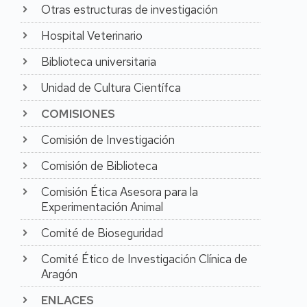
Otras estructuras de investigación
Los ámbitos de
investigación trabajados
Hospital Veterinario
por la Dra. María Pilar
Pina abarcan el desarrollo
Biblioteca universitaria
de microdispositivos
avanzados para el
Unidad de Cultura Científca
reconocimiento
COMISIONES
molecular de trazas,
combinando estrategias
Comisión de Investigación
de preconcentración,
detección ortogonal e
Comisión de Biblioteca
identificación mediante
Espectroscopía Raman
Comisión Ética Asesora para la
Amplificada en
Experimentación Animal
Superficie (SERS). Su
trabajo busca crear
Comité de Bioseguridad
plataformas
multisensoras altamente
Comité Ético de Investigación Clínica de
sensibles, selectivas y de
Aragón
bajo coste, capaces de
ENLACES
operar en entornos