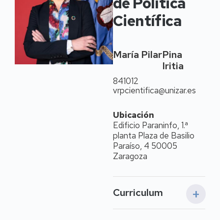
de Política
Científica
María Pilar
Pina
Iritia
841012
vrpcientifica@unizar.es
Ubicación
Edificio Paraninfo, 1.ª
planta Plaza de Basilio
Paraíso, 4 50005
Zaragoza
Curriculum
Datos personales