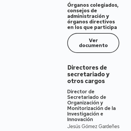
Órganos colegiados,
Nacida en Zaragoza
consejos de
(1971)
administración y
órganos directivos
Puestos
en los que participa
desempeñados
La Dra. María Pilar Pina
Ver
es Catedrática de
documento
Universidad en Ingeniería
Química (desde el 21 de
marzo de 2022,
Directores de
acreditada en 2018).
secretariado y
Anteriormente fue
otros cargos
Profesor Titular de
Universidad en el área de
Director de
Ingeniería Química
Secretariado de
(2007-2022), Profesor
Organización y
Contratado Doctor
Monitorización de la
(2005-2007), Profesor
Investigación e
Ayudante Doctor
Innovación
(2003-2005), Profesor
Jesús Gómez Gardeñes
Asociado (1998-2003) y