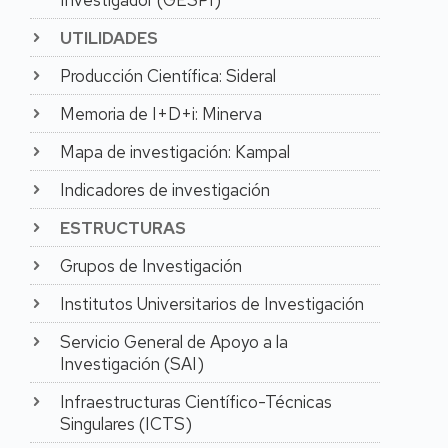
Publishers Indicators en
UTILIDADES
Química e Ingeniería.
Por sus trabajos de
Producción Científica: Sideral
investigación ha
obtenido el
Memoria de I+D+i: Minerva
reconocimiento de 4
Mapa de investigación: Kampal
sexenios de
Investigación: Primer
Indicadores de investigación
tramo (1995-2000);
Segundo tramo (2001-
ESTRUCTURAS
2006); Tercer tramo
(2007-2012); Cuarto
Grupos de Investigación
tramo (2013-2018); y 1
sexenio de Transferencia
Institutos Universitarios de Investigación
(2013-2018).
Servicio General de Apoyo a la
Ha realizado estancias
Investigación (SAI)
de investigación en
Salford University (UK),
Infraestructuras Científico-Técnicas
Universidade do Porto
Singulares (ICTS)
(PT).