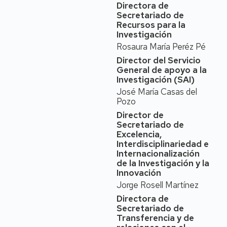
Directora de
Becaria de investigación
Secretariado de
(1994-1998). En la
Recursos para la
actualidad está adscrita
Investigación
a la Facultad de Ciencias
Rosaura María Peréz Pé
y pertenece al
Director del Servicio
Departamento de
General de apoyo a la
Ingeniería Química y
Investigación (SAI)
Tecnologías del Medio
José María Casas del
Ambiente. Es miembro
Pozo
del Instituto Mixto
Director de
Universitario de
Secretariado de
Investigación en
Excelencia,
Nanociencia y Materiales
Interdisciplinariedad e
de Aragón- INMA
Internacionalización
(Unizar-CSIC),
de la Investigación y la
acreditado como Centro
Innovación
de Excelencia Severo
Jorge Rosell Martínez
Ochoa (2024-2030).
Directora de
Formación académica
Secretariado de
Transferencia y de
La Dra. María Pilar Pina