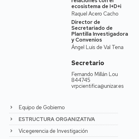
relaciones con el
es Licenciada en
ecosistema de I+D+i
Ciencias (Químicas)
Raquel Acero Cacho
(1989-1994) y Doctora
Director de
en Ciencias Químicas
Secretariado de
(1998) por la Universidad
Plantilla Investigadora
de Zaragoza con una
y Convenios
calificación de
Ángel Luis de Val Tena
Sobresaliente “cum
laude”.
Secretario
>
Fernando Millán Lou
Actividad
844745
investigadora
vrpcientifica@unizar.es
Es miembro del grupo de
investigación de
referencia "Películas y
Equipo de
Gobierno
Partículas
Nanoestructuradas-
ESTRUCTURA ORGANIZATIVA
NFP” (código T57_23R)
de la Universidad de
Vicegerencia de Investigación
Zaragoza, reconocido