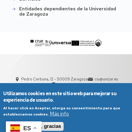
Entidades dependientes de la Universidad
de Zaragoza
Pedro Cerbuna, 12 - 50009 Zaragoza
ciu@unizar.es
976 761 000
Utilizamos cookies en este sitio web para mejorar su
experiencia de usuario.
Al hacer click en Aceptar, otorga su consentimiento para que
Más info
establezcamos cookies.
Aceptar
No, gracias
ES
Aviso Legal
Condiciones generales de uso