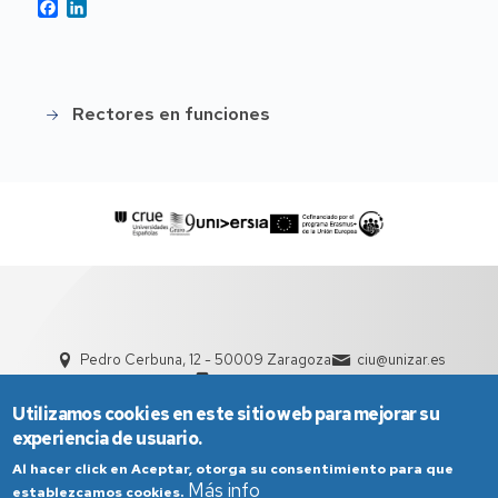
Facebook
LinkedIn
Rectores en funciones
Historial
de
rectores
Pedro Cerbuna, 12 - 50009 Zaragoza
ciu@unizar.es
976 761 000
Utilizamos cookies en este sitio web para mejorar su
experiencia de usuario.
Al hacer click en Aceptar, otorga su consentimiento para que
Más info
establezcamos cookies.