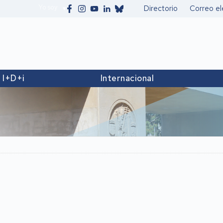
Yo soy
Directorio
Correo el
Secundario
I+D+i
Internacional