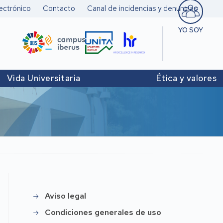
ectrónico
Contacto
Canal de incidencias y denuncias
YO SOY
Estudiant
Pers. doc
Vida Universitaria
Ética y valores
investigad
Pers. Técn
y de Admó
Institucio
Aviso legal
Legal
Condiciones generales de uso