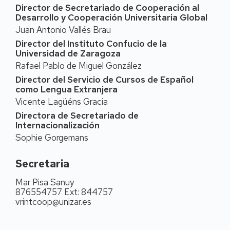
a la Facultad de Derecho y pertenece al
Director de Secretariado de Cooperación al
Departamento de Derecho Público. Es miembro del
Desarrollo y Cooperación Universitaria Global
Instituto Universitario de Investigación en Ciencias
Juan Antonio Vallés Brau
Ambientales de Aragón (IUCA).
Director del Instituto Confucio de la
Formación académica
Universidad de Zaragoza
Rafael Pablo de Miguel González
El Dr. Sergio Salinas Alcega es Licenciado en
Derecho (1986-1992) y Doctor en Derecho (1998)
Director del Servicio de Cursos de Español
como Lengua Extranjera
por la Universidad de Zaragoza con una calificación
de apto cum laude por unanimidad.
Vicente Lagüéns Gracia
Directora de Secretariado de
Actividad investigadora
Internacionalización
Es miembro del grupo de investigación de referencia
Sophie Gorgemans
"AGUDEMA (Agua, Derecho y Medio Ambiente)”
(código S21_17R) de la Universidad de Zaragoza,
Secretaria
reconocido por el Gobierno de Aragón.
En relación con su actividad investigadora el Dr.
Mar Pisa Sanuy
Sergio Salinas Alcega es autor de numerosos
876554757 Ext: 844757
vrintcoop@unizar.es
artículos en revistas científicas indexadas de
reconocido prestigio en el ámbito del Derecho
Internacional y Europeo. También es autor de varias