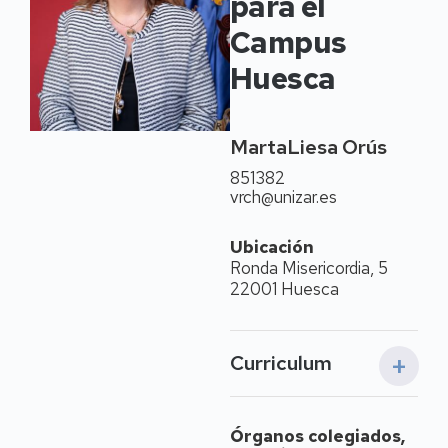
para el
Campus
Huesca
Marta
Liesa Orús
851382
vrch@unizar.es
Ubicación
Ronda Misericordia, 5
22001 Huesca
Curriculum
Datos personales
Órganos colegiados,
Nacida en Hueca en