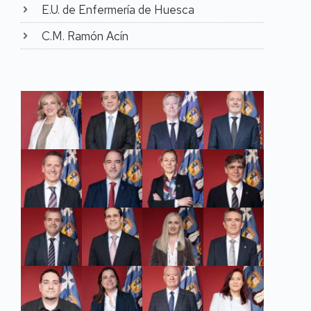
investigación de
E.U. de Enfermería de Huesca
referencia "Educación y
Diversidad” (EDI) S49
C.M. Ramón Acín
R_17), reconocido por el
Gobierno de Aragón.
Durante siete años fue
Investigadora Principal
del grupo.
En relación con su
actividad investigadora la
Dra. Marta Liesa es
autora de más de
veinticinco artículos en
revistas científicas
indexadas en las
principales bases de
datos de JCR y SJCR en
los primeros cuartiles (Q1
y Q2), y más de
cincuenta artículos en
otras indexaciones Q3 y