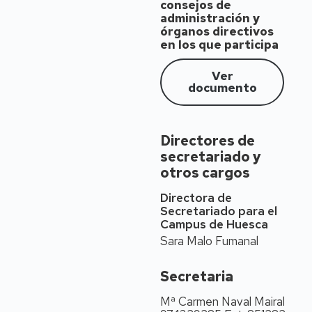
consejos de
1973
administración y
órganos directivos
Puestos
en los que participa
desempeñados
La Doctora Marta Liesa
Ver
Orús es Catedrática de
documento
Didáctica y Organización
Escolar. Anteriormente
fue Profesora Titular
Directores de
(2011-2026), Profesora
secretariado y
Contratada Doctor
otros cargos
(2009-2011), Profesora
Colaboradora de
Directora de
Universidad (2003-
Secretariado para el
2009), Profesora
Campus de Huesca
Asociada a tiempo
Sara Malo Fumanal
completo (2001-2003) y
Becaria de investigación
Secretaria
(1999-2001). En la
actualidad está adscrita
Mª Carmen Naval Mairal
a la Facultad de Ciencias