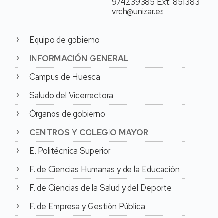
974239385 Ext: 851383
Humanas y de la
vrch@unizar.es
Educación y pertenece
al Departamento de
Ciencias de la Educación.
Equipo de gobierno
Formación académica
INFORMACIÓN GENERAL
La Dra. Marta Liesa es
Campus de Huesca
Licenciada en Filosofía y
Letras (sección Ciencias
Saludo del Vicerrectora
de la Educación) (1992-
1997) y Doctora en
Órganos de gobierno
Psicología en 2002 por
la Universidad de
CENTROS Y COLEGIO MAYOR
Zaragoza con la
calificación de
E. Politécnica Superior
Sobresaliente Cum
Laude.
F. de Ciencias Humanas y de la Educación
Actividad
F. de Ciencias de la Salud y del Deporte
investigadora
F. de Empresa y Gestión Pública
Es miembro del grupo de