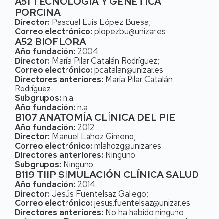
A51 TECNOLOGÍA Y GENÉTICA
PORCINA
Director:
Pascual Luis López Buesa;
Correo electrónico:
plopezbu@unizar.es
A52 BIOFLORA
Año fundación:
2004
Director:
María Pilar Catalán Rodríguez;
Correo electrónico:
pcatalan@unizar.es
Directores anteriores:
María Pilar Catalán
Rodríguez
Subgrupos:
n.a.
Año fundación:
n.a.
B107 ANATOMÍA CLÍNICA DEL PIE
Año fundación:
2012
Director:
Manuel Lahoz Gimeno;
Correo electrónico:
mlahozg@unizar.es
Directores anteriores:
Ninguno
Subgrupos:
Ninguno
B119 TIIP SIMULACIÓN CLÍNICA SALUD
Año fundación:
2014
Director:
Jesús Fuentelsaz Gallego;
Correo electrónico:
jesus.fuentelsaz@unizar.es
Directores anteriores:
No ha habido ninguno