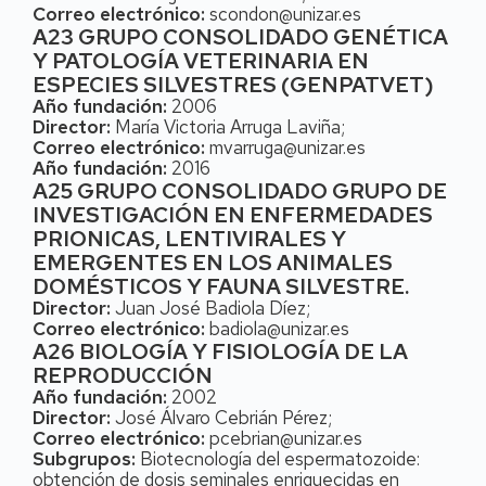
Correo electrónico:
scondon@unizar.es
A23 GRUPO CONSOLIDADO GENÉTICA
Y PATOLOGÍA VETERINARIA EN
ESPECIES SILVESTRES (GENPATVET)
Año fundación:
2006
Director:
María Victoria Arruga Laviña;
Correo electrónico:
mvarruga@unizar.es
Año fundación:
2016
A25 GRUPO CONSOLIDADO GRUPO DE
INVESTIGACIÓN EN ENFERMEDADES
PRIONICAS, LENTIVIRALES Y
EMERGENTES EN LOS ANIMALES
DOMÉSTICOS Y FAUNA SILVESTRE.
Director:
Juan José Badiola Díez;
Correo electrónico:
badiola@unizar.es
A26 BIOLOGÍA Y FISIOLOGÍA DE LA
REPRODUCCIÓN
Año fundación:
2002
Director:
José Álvaro Cebrián Pérez;
Correo electrónico:
pcebrian@unizar.es
Subgrupos:
Biotecnología del espermatozoide:
obtención de dosis seminales enriquecidas en