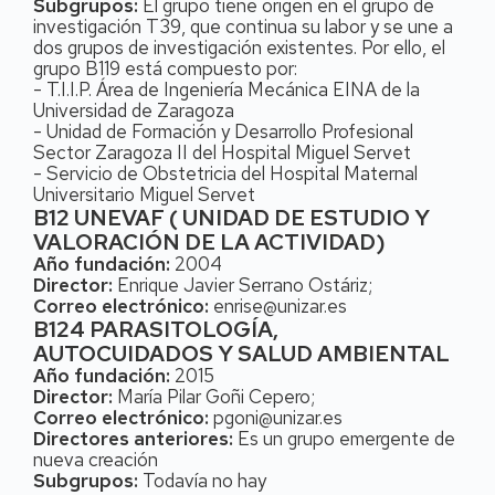
Subgrupos:
El grupo tiene origen en el grupo de
investigación T39, que continua su labor y se une a
dos grupos de investigación existentes. Por ello, el
grupo B119 está compuesto por:
- T.I.I.P. Área de Ingeniería Mecánica EINA de la
Universidad de Zaragoza
- Unidad de Formación y Desarrollo Profesional
Sector Zaragoza II del Hospital Miguel Servet
- Servicio de Obstetricia del Hospital Maternal
Universitario Miguel Servet
B12 UNEVAF ( UNIDAD DE ESTUDIO Y
VALORACIÓN DE LA ACTIVIDAD)
Año fundación:
2004
Director:
Enrique Javier Serrano Ostáriz;
Correo electrónico:
enrise@unizar.es
B124 PARASITOLOGÍA,
AUTOCUIDADOS Y SALUD AMBIENTAL
Año fundación:
2015
Director:
María Pilar Goñi Cepero;
Correo electrónico:
pgoni@unizar.es
Directores anteriores:
Es un grupo emergente de
nueva creación
Subgrupos:
Todavía no hay