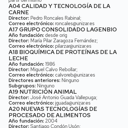
partir del mismo
A04 CALIDAD Y TECNOLOGÍA DE LA
CARNE
Director:
Pedro Roncales Rabinal;
Correo electrónico:
roncales@unizar.es
A17 GRUPO CONSOLIDADO LAGENBIO
Año fundación:
desde orig
Director:
María Pilar Zaragoza Fernández;
Correo electrónico:
pilarzar@unizar.es
A18 BIOQUÍMICA DE PROTEÍNAS DE LA
LECHE
Año fundación:
1986
Director:
Miguel Calvo Rebollar;
Correo electrónico:
calvoreb@unizar.es
Directores anteriores:
Ninguno
Subgrupos:
Ninguno
A19 NUTRICIÓN ANIMAL
Director:
José Antonio Guada Vallepuga;
Correo electrónico:
jguada@unizar.es
A20 NUEVAS TECNOLOGÍAS DE
PROCESADO DE ALIMENTOS
Año fundación:
2004
Director:
Santiago Condón Usón;