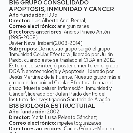
B16 GRUPO CONSOLIDADO
APOPTOSIS, INMUNIDAD Y CÁNCER
Año fundación:
1995
Director:
Luis Alberto Anel Bernal;
Correo electrónico:
anel@unizar.es
Directores anteriores:
Andrés Piñeiro Antón
(1995-2008)
Javier Naval Iraberri(2008-2014)
Subgrupos:
De nuestro grupo surgió el grupo
'Inmunidad Celular Efectora', liderado por Julián
Pardo, cuando éste se trasladó al CIBA en 2012.
Este grupo se integró posteriormente en el grupo
DGA 'Nanotecnología y Apoptosis', liderado por
Jesús Martínez de la Fuente. Nuestro grupo más el
grupo de 'Inmunidad Celular Efectora' forman el
grupo 'Muerte celular, Inflamación, Inmunidad y
Cáncer', liderado por Julián Pardo dentro del
Instituto de Investigación Sanitaria de Aragón.
B18 BIOLOGÍA ESTRUCTURAL
Año fundación:
2002
Director:
María Luisa Peleato Sánchez;
Correo electrónico:
mpeleato@unizar.es
Directores anteriores:
Carlos Gómez-Moreno