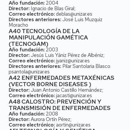
Año fundación:
2004
Director:
Ignacio de Blas Giral;
Correo electrónico:
deblas@unizar.es
Directores anteriores:
José Luis Muzquiz
Moracho
A40 TECNOLOGÍA DE LA
MANIPULACIÓN GAMÉTICA
(TECNOGAM)
Año fundación:
2003
Director:
Jesús Luis Yániz Pérez de Albéniz;
Correo electrónico:
jyaniz@unizar.es
Directores anteriores:
Pilar Santolaria Blasco
psantola@unizar.es
A42 ENFERMEDADES METAXÉNICAS
(VECTOR BORNE DISEASES )
Director:
Juan Antonio Castillo Hernández;
Correo electrónico:
jacasti@unizar.es
A48 CALOSTRO: PREVENCIÓN Y
TRANSMISIÓN DE ENFERMEDADES
Año fundación:
2008
Director:
Aurora Ortín Pérez;
Correo electrónico:
aortin@unizar.es