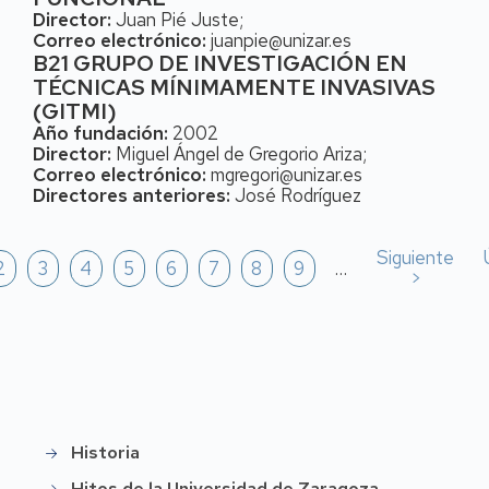
Director:
Juan Pié Juste;
Correo electrónico:
juanpie@unizar.es
B21 GRUPO DE INVESTIGACIÓN EN
TÉCNICAS MÍNIMAMENTE INVASIVAS
(GITMI)
Año fundación:
2002
Director:
Miguel Ángel de Gregorio Ariza;
Correo electrónico:
mgregori@unizar.es
Directores anteriores:
José Rodríguez
Paginación
Siguiente
Siguiente
na
Página
2
Página
3
Página
4
Página
5
Página
6
Página
7
Página
8
Página
9
…
página
>
Historia
Historia
Hitos de la Universidad de Zaragoza