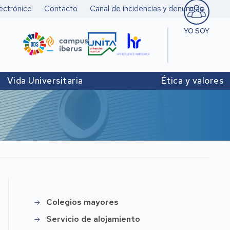
ectrónico
Contacto
Canal de incidencias y denuncias
YO SOY
Estudiant
Pers. doc
Vida Universitaria
Ética y valores
investigad
Pers. Técn
y de Admó
Institucio
Colegios mayores
Alojamiento
Servicio de alojamiento