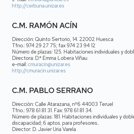
http://cerbuna.unizar.es
C.M. RAMÓN ACÍN
Dirección: Quinto Sertorio, 14. 22002 Huesca
Tfno.: 974 29 27 75; fax 974 23 94 12
Número de plazas: 125. Habitaciones individuales y dob
Directora: D.ª Emma Lobera Viñau
e-mail:
cmuracin@unizar.es
http://cmuracin.unizar.es
C.M. PABLO SERRANO
Dirección: Calle Atarazana, nº6 44003 Teruel
Tfno.: 978 61 81 31. Fax: 978 61 81 34.
Número de plazas: 181. Habitaciones individuales y dob
discapacidad; 6 aptos. para profesores..
Director: D. Javier Uria Varela