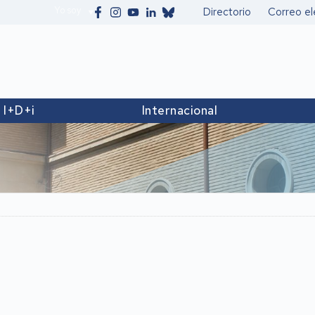
Yo soy
Directorio
Correo el
Secundario
I+D+i
Internacional