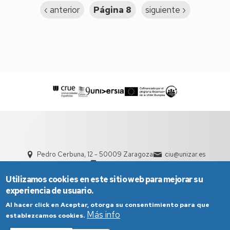
Página
‹ anterior
Página 8
Siguiente
siguiente ›
anterior
página
Pedro Cerbuna, 12 - 50009 Zaragoza
ciu@unizar.es
976 761 000
Utilizamos cookies en este sitio web para mejorar su
experiencia de usuario.
Al hacer click en Aceptar, otorga su consentimiento para que
Más info
establezcamos cookies.