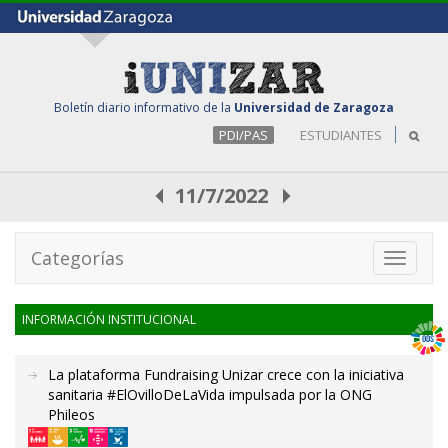
Boletín diario informativo de la
Universidad de Zaragoza
PDI/PAS
ESTUDIANTES
11/7/2022
Categorías
Toggle
navigati
INFORMACIÓN INSTITUCIONAL
La plataforma Fundraising Unizar crece con la iniciativa
sanitaria #ElOvilloDeLaVida impulsada por la ONG
Phileos