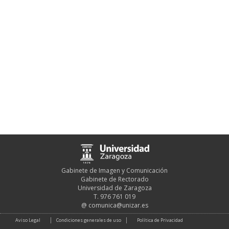
Gabinete de Imagen y Comunicación
Gabinete de Rectorado
Universidad de Zaragoza
T. 976 761 019
@
comunica@unizar.es
Aviso Legal
Condiciones generales de uso
Política de Privacidad