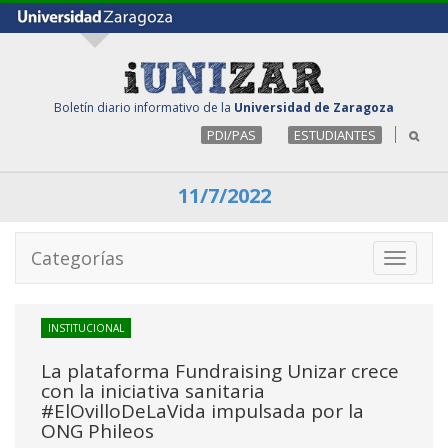
Boletín diario informativo de la
Universidad de Zaragoza
PDI/PAS
ESTUDIANTES
11/7/2022
Categorías
Toggle
navigati
INSTITUCIONAL
La plataforma Fundraising Unizar crece
con la iniciativa sanitaria
#ElOvilloDeLaVida impulsada por la
ONG Phileos