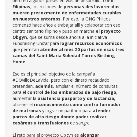
pero en algunos países en vías de desarrollo, como
Filipinas
, los millones de
personas desfavorecidas
mueren precozmente de enfermedades curables
en nuestros entornos
. Por eso, la ONG Phileos
comenzó hace años a trabajar allí y colaborar con ese
centro sanitario filipino y puso en marcha
el proyecto
Obgyn
, que se suma desde ahora a la iniciativa
Fundraising Unizar para
lograr recursos económicos
que permitan
atender al mes 20 partos en esas tres
camas del Saint María Soledad Torres Birthing
Home.
Ese es el principal objetivo de la campaña
#ElOvilloDeLaVida, pero con el dinero recaudado
pretenden,
además
, ampliar el número de consultas
para el
control de los embarazos de bajo riesgo
,
aumentar la
asistencia posparto y de lactancia
,
obtener el
reconocimiento como centro formador
de matronas
y lograr un paritorio para
atender
partos de alto riesgo donde poder realizar
cesáreas y transfusiones
de sangre.
El reto para el proyecto Obgyn es
alcanzar