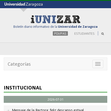
Boletín diario informativo de la
Universidad de Zaragoza
PDI/PAS
ESTUDIANTES
Categorías
Toggle
navigati
INSTITUCIONAL
2026-07-31
Mensaje de la Rectora: feliz descanso estival