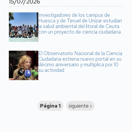
15/07/2026
Investigadores de los campus de
Huesca y de Teruel de Unizar estudian
la salud ambiental del litoral de Ceuta
con un proyecto de ciencia ciudadana
El Observatorio Nacional de la Ciencia
Ciudadana estrena nuevo portal en su
décimo aniversario y multiplica por 10
su actividad
Paginación
Página 1
Siguiente
siguiente ›
página