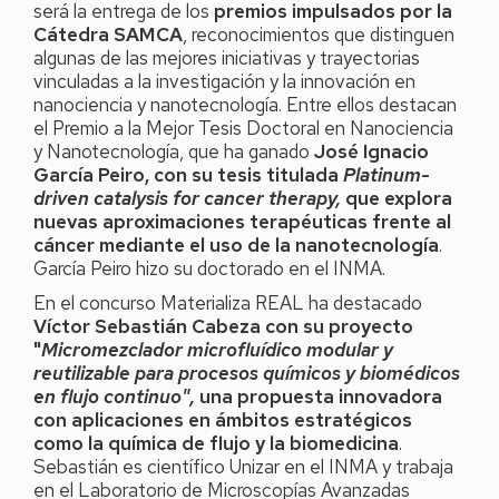
será la entrega de los
premios impulsados por la
Cátedra SAMCA
, reconocimientos que distinguen
algunas de las mejores iniciativas y trayectorias
vinculadas a la investigación y la innovación en
nanociencia y nanotecnología. Entre ellos destacan
el Premio a la Mejor Tesis Doctoral en Nanociencia
y Nanotecnología, que ha ganado
José Ignacio
García Peiro, con su tesis titulada
Platinum-
driven catalysis for cancer therapy,
que explora
nuevas aproximaciones terapéuticas frente al
cáncer mediante el uso de la nanotecnología
.
García Peiro hizo su doctorado en el INMA.
En
el concurso Materializa REAL ha destacado
Víctor Sebastián Cabeza con su proyecto
"
Micromezclador microfluídico modular y
reutilizable para procesos químicos y biomédicos
en flujo continuo",
una propuesta innovadora
con aplicaciones en ámbitos estratégicos
como la química de flujo y la biomedicina
.
Sebastián es científico Unizar en el INMA y trabaja
en el Laboratorio de Microscopías Avanzadas