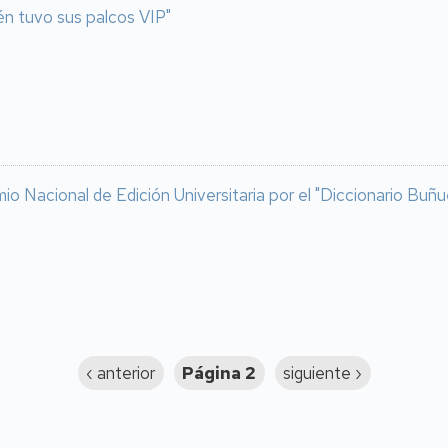
én tuvo sus palcos VIP"
io Nacional de Edición Universitaria por el "Diccionario Buñu
Página
‹ anterior
Página 2
Siguiente
siguiente ›
anterior
página