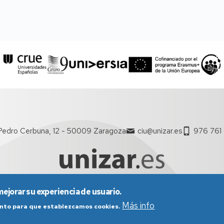
Pedro Cerbuna, 12 - 50009 Zaragoza
ciu@unizar.es
976 761
mejorar su experiencia de usuario.
nes generales de uso
Política de Privacidad
Política de Cookies
Más info
iento para que establezcamos cookies.