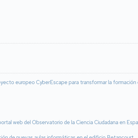
oyecto europeo CyberEscape para transformar la formación do
portal web del Observatorio de la Ciencia Ciudadana en Esp
ación de nuevas aulas informáticas en el edificio Betancourt