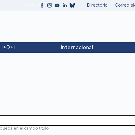
Yo soy
Directorio
Correo el
Secundario
I+D+i
Internacional
queda en el campo título