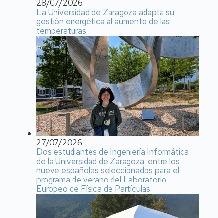
28/07/2026
La Universidad de Zaragoza adapta su
gestión energética al aumento de las
temperaturas
27/07/2026
Dos estudiantes de Ingeniería Informática
de la Universidad de Zaragoza, entre los
nueve españoles seleccionados para el
programa de verano del Laboratorio
Europeo de Física de Partículas