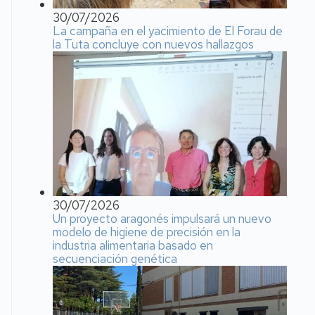
30/07/2026
La campaña en el yacimiento de El Forau de
la Tuta concluye con nuevos hallazgos
30/07/2026
Un proyecto aragonés impulsará un nuevo
modelo de higiene de precisión en la
industria alimentaria basado en
secuenciación genética