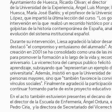
Ayuntamiento de Huesca, Ricardo Olivan; el director
de la Universidad de la Experiencia, Ángel Luis Monge
Huesca, María José Barlés; y el profesor de la Univers
López, que impartió la última lección del curso. “Los g
intervenión en la que realizó un recorrido histórico por
golpistas de la historia contemporánea de España, analiz
evolución del sistema institucional español.
Durante su intervención, Liesa agradeció la labor desarr
destacó "el compromiso y entusiasmo del alumnado". A
creación en 2001 se ha consolidado como una de las ini
para promover la formación a lo largo de la vida y, rec
aniversario. La vicerrectora del campus publico felicitó
aprendizaje, subrayando que "representan un ejemplo d
universitaria". Además, insistió en que la Universidad d
personas mayores, sino que "también favorece la conviv
vínculos sociales". Finalmente agradeció la participaci
continuar formando parte de este proyecto educativo y 
En el acto también estuvieron presentes el decano de 
el director de la Escuela de Enfermería, Ángel Orduna, e
Pedro Ciria, y la directora de Secretariado del Vicerre