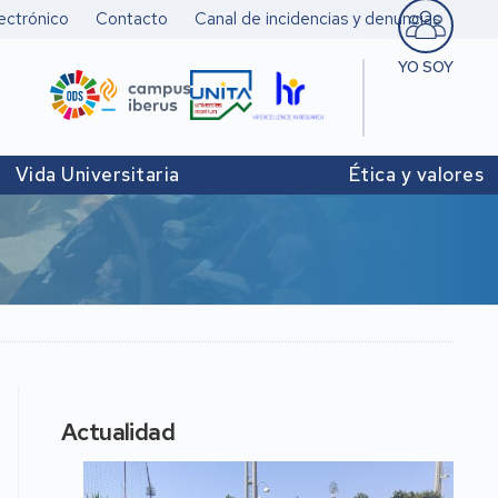
ectrónico
Contacto
Canal de incidencias y denuncias
YO SOY
Estudiant
Pers. doc
Vida Universitaria
Ética y valores
investigad
Pers. Técn
y de Admó
Institucio
Actualidad