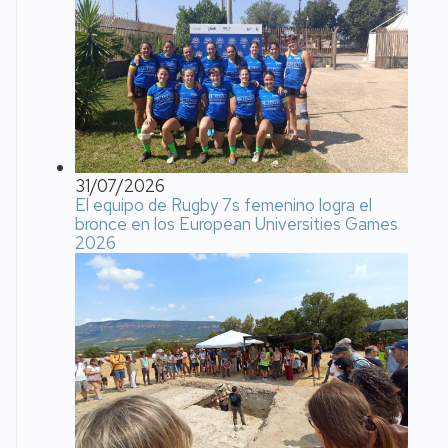
31/07/2026
El equipo de Rugby 7s femenino logra el
bronce en los European Universities Games
2026