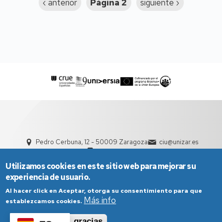
Página
‹ anterior
Página 2
Siguiente
siguiente ›
anterior
página
Pedro Cerbuna, 12 - 50009 Zaragoza
ciu@unizar.es
976 761 000
Utilizamos cookies en este sitio web para mejorar su
experiencia de usuario.
Al hacer click en Aceptar, otorga su consentimiento para que
Más info
establezcamos cookies.
Aceptar
No, gracias