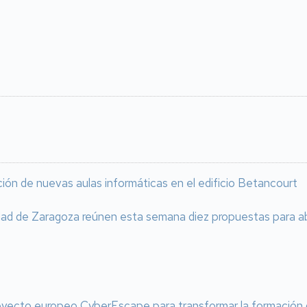
ación de nuevas aulas informáticas en el edificio Betancourt
idad de Zaragoza reúnen esta semana diez propuestas para a
oyecto europeo CyberEscape para transformar la formación do