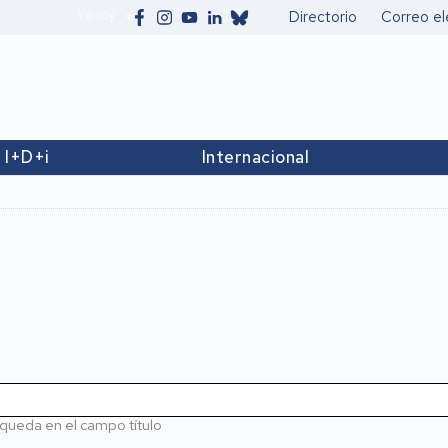
Yo soy
Directorio
Correo el
Secundario
I+D+i
Internacional
queda en el campo título