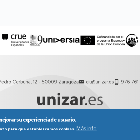
Pedro Cerbuna, 12 - 50009 Zaragoza
ciu@unizar.es
976 761
mejorar su experiencia de usuario.
nes generales de uso
Política de Privacidad
Política de Cookies
Más info
iento para que establezcamos cookies.