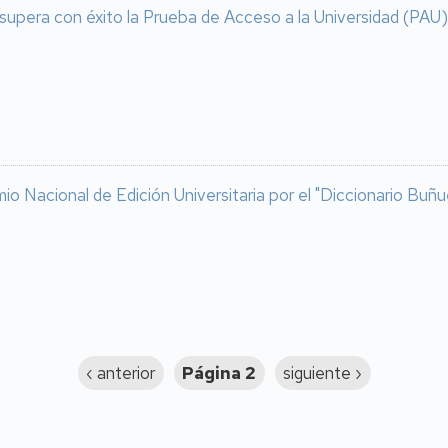
supera con éxito la Prueba de Acceso a la Universidad (PAU) 
io Nacional de Edición Universitaria por el "Diccionario Buñu
Página
‹ anterior
Página 2
Siguiente
siguiente ›
anterior
página