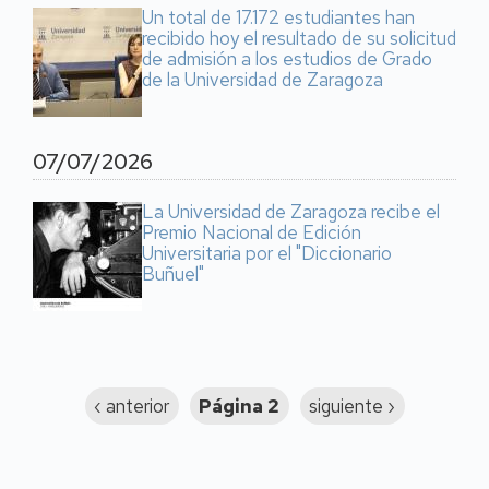
Un total de 17.172 estudiantes han
recibido hoy el resultado de su solicitud
de admisión a los estudios de Grado
de la Universidad de Zaragoza
07/07/2026
La Universidad de Zaragoza recibe el
Premio Nacional de Edición
Universitaria por el "Diccionario
Buñuel"
Paginación
Página
‹ anterior
Página 2
Siguiente
siguiente ›
anterior
página