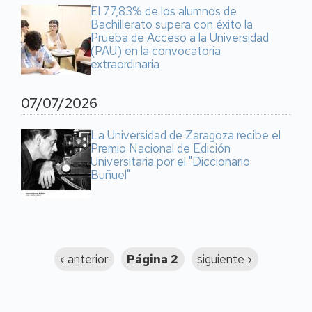
El 77,83% de los alumnos de
Bachillerato supera con éxito la
Prueba de Acceso a la Universidad
(PAU) en la convocatoria
extraordinaria
07/07/2026
La Universidad de Zaragoza recibe el
Premio Nacional de Edición
Universitaria por el "Diccionario
Buñuel"
Paginación
Página
‹ anterior
Página 2
Siguiente
siguiente ›
anterior
página