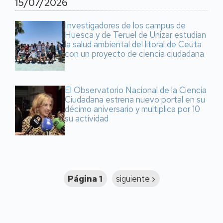
15/07/2026
Investigadores de los campus de
Huesca y de Teruel de Unizar estudian
la salud ambiental del litoral de Ceuta
con un proyecto de ciencia ciudadana
El Observatorio Nacional de la Ciencia
Ciudadana estrena nuevo portal en su
décimo aniversario y multiplica por 10
su actividad
Paginación
Página 1
Siguiente
siguiente ›
página