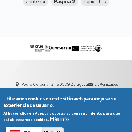
Página
‹ anterior
Página 2
Siguiente
siguiente ›
anterior
página
Pedro Cerbuna, 12 - 50009 Zaragoza
ciu@unizar.es
976 761 000
Utilizamos cookies en este sitio web para mejorar su
experiencia de usuario.
Al hacer click en Aceptar, otorga su consentimiento para que
Más info
establezcamos cookies.
Aceptar
No, gracias