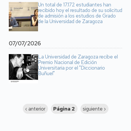
Un total de 17.172 estudiantes han
recibido hoy el resultado de su solicitud
de admisión a los estudios de Grado
de la Universidad de Zaragoza
07/07/2026
La Universidad de Zaragoza recibe el
Premio Nacional de Edición
Universitaria por el "Diccionario
Buñuel"
Paginación
Página
‹ anterior
Página 2
Siguiente
siguiente ›
anterior
página