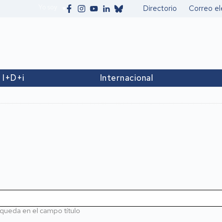
Yo soy
Directorio
Correo el
Secundario
I+D+i
Internacional
queda en el campo título