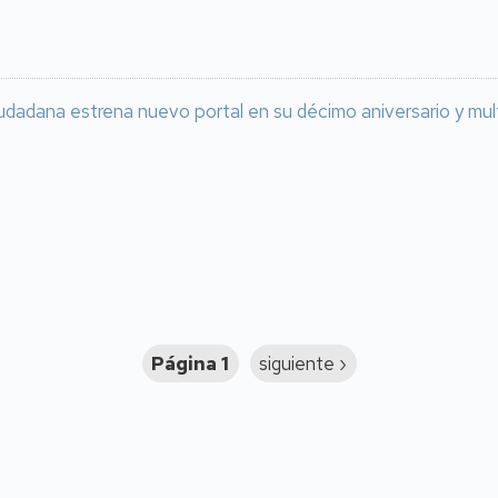
udadana estrena nuevo portal en su décimo aniversario y multi
Página 1
Siguiente
siguiente ›
página