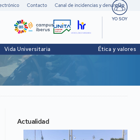
ectrónico
Contacto
Canal de incidencias y denuncias
YO SOY
Estudiant
Pers. doc
Vida Universitaria
Ética y valores
investigad
Pers. Técn
y de Admó
Institucio
Actualidad