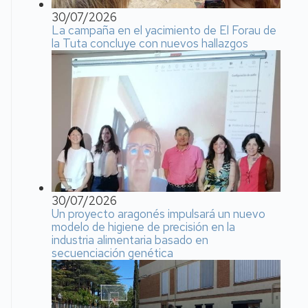
30/07/2026
La campaña en el yacimiento de El Forau de
la Tuta concluye con nuevos hallazgos
30/07/2026
Un proyecto aragonés impulsará un nuevo
modelo de higiene de precisión en la
industria alimentaria basado en
secuenciación genética