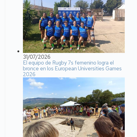
31/07/2026
El equipo de Rugby 7s femenino logra el
bronce en los European Universities Games
2026