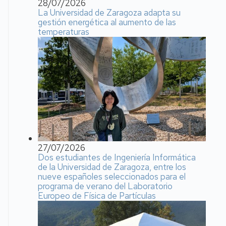
28/07/2026
La Universidad de Zaragoza adapta su
gestión energética al aumento de las
temperaturas
27/07/2026
Dos estudiantes de Ingeniería Informática
de la Universidad de Zaragoza, entre los
nueve españoles seleccionados para el
programa de verano del Laboratorio
Europeo de Física de Partículas