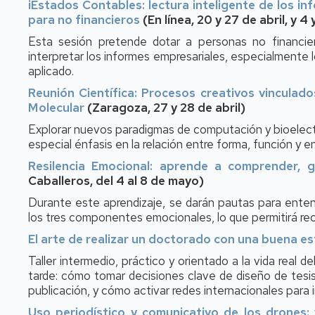
iEstados Contables: lectura inteligente de los i
para no financieros
(En línea, 20 y 27 de abril, y 4
Esta sesión pretende dotar a personas no financie
interpretar los informes empresariales, especialmente 
aplicado.
Reunión Científica: Procesos creativos vincula
Molecular
(Zaragoza, 27 y 28 de abril)
Explorar nuevos paradigmas de computación y bioelect
especial énfasis en la relación entre forma, función y en
Resilencia Emocional: aprende a comprender, g
Caballeros, del 4 al 8 de mayo)
Durante este aprendizaje, se darán pautas para ente
los tres componentes emocionales, lo que permitirá re
El arte de realizar un doctorado con una buena es
Taller intermedio, práctico y orientado a la vida real
tarde: cómo tomar decisiones clave de diseño de tesis
publicación, y cómo activar redes internacionales para 
Uso periodístico y comunicativo de los drones: