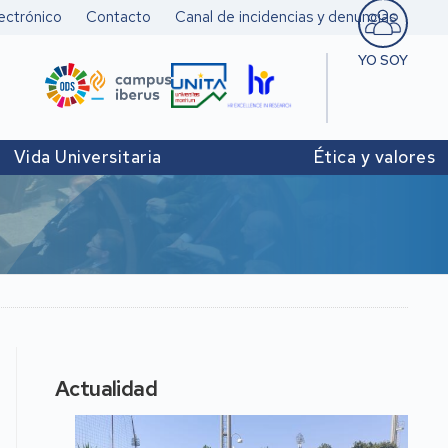
ectrónico
Contacto
Canal de incidencias y denuncias
YO SOY
Estudiant
Pers. doc
Vida Universitaria
Ética y valores
investigad
Pers. Técn
y de Admó
Institucio
Actualidad