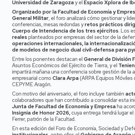
Universidad de Zaragoza
y el
Espacio Xplora de Ib
Organizado por la Facultad de Economía y Empres
General Militar
, el foro analizará cómo gestionar y lid
conferencias, mesas redondas y
retos prácticos diri
Cuerpo de Intendencia de los tres ejércitos
. Los e
reales
planteados por empresas del sector de la defe
operaciones internacionales, la internacionalizac
de modelos de negocio dual civil-defensa para p
Entre los ponentes destacan el
General de División 
Asuntos Económicos del Ejército de Tierra, y el
Tenien
impartirá mañana una conferencia sobre gestión de la 
empresarial como
Clara Arpa
(ARPA Equipos Móviles
CEPYME Aragón.
Con motivo del aniversario, el foro incluye también
act
colaboradores que han contribuido a consolidar esta inic
Junta de Facultad de Economía y Empresa
ha aco
Insignia de Honor 2026,
cuya entrega tendrá lugar el
Ferrer, patrón de la Facultad.
En esta edición del Foro de Economía, Sociedad y De
institucionales
, entre ellos el
Gobierno de Aragón
y