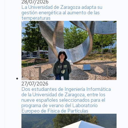
28/07/2026
La Universidad de Zaragoza adapta su
gestión energética al aumento de las
temperaturas
27/07/2026
Dos estudiantes de Ingeniería Informática
de la Universidad de Zaragoza, entre los
nueve españoles seleccionados para el
programa de verano del Laboratorio
Europeo de Física de Partículas