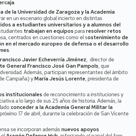
ercaja
.
a de la Universidad de Zaragoza y la Academia
erar en un escenario global incierto en distintas
gidos a estudiantes universitarios y a alumnos del
studiantes
trabajan en equipos
para
resolver retos
nsa, centrados en cuestiones como el s
ostenimiento de
ión en el mercado europeo de defensa o el desarrollo
ymes
.
Francisco Javier Echeverría Jiménez
, director de
te General Francisco José Gan Pampols
, que
adversidad. Además, participan representantes del ámbito
 de Campaña) y
María Jesús Lorente
, presidenta de
os institucionales
de reconocimiento a instituciones y
iativa a lo largo de sus 25 años de historia. Además, la
rdado
conceder a la Academia General Militar la
 próximo 17 de abril, durante la celebración de San Vicente
fensa se incorporan además
nuevos apoyos
 el
Aragón Defence Hub
, reforzando el papel del foro