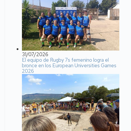
31/07/2026
El equipo de Rugby 7s femenino logra el
bronce en los European Universities Games
2026