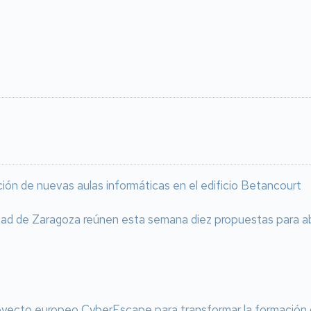
ación de nuevas aulas informáticas en el edificio Betancourt
idad de Zaragoza reúnen esta semana diez propuestas para a
oyecto europeo CyberEscape para transformar la formación do