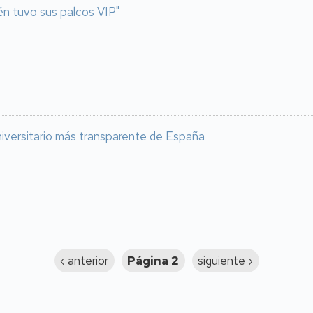
én tuvo sus palcos VIP"
niversitario más transparente de España
Página
‹ anterior
Página 2
Siguiente
siguiente ›
anterior
página