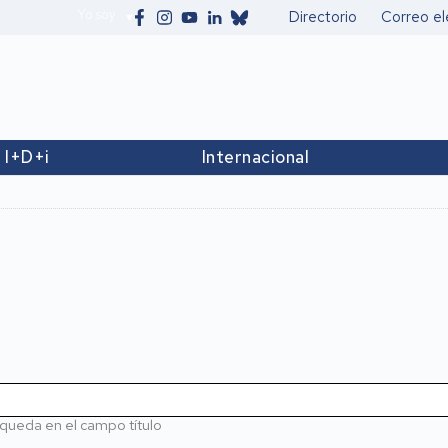
Yo soy
Directorio
Correo el
Secundario
I+D+i
Internacional
queda en el campo título