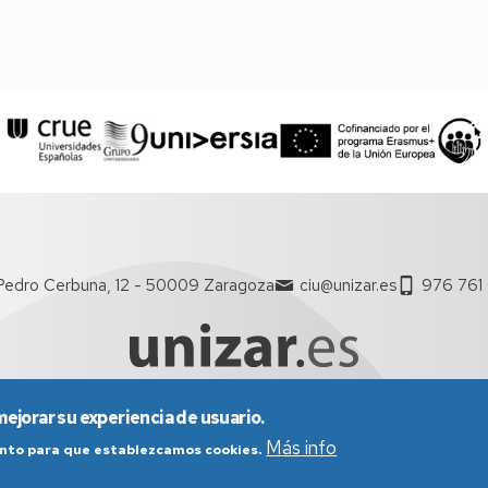
Pedro Cerbuna, 12 - 50009 Zaragoza
ciu@unizar.es
976 761
mejorar su experiencia de usuario.
nes generales de uso
Política de Privacidad
Política de Cookies
Más info
iento para que establezcamos cookies.