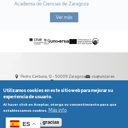
Academia de Ciencias de Zaragoza
Ver más
Pedro Cerbuna, 12 - 50009 Zaragoza
ciu@unizar.es
976 761 000
Utilizamos cookies en este sitio web para mejorar su
experiencia de usuario.
Al hacer click en Aceptar, otorga su consentimiento para que
Más info
establezcamos cookies.
Aceptar
No, gracias
ES
Aviso Legal
Condiciones generales de uso
Política de Privacidad
Política de Cookies