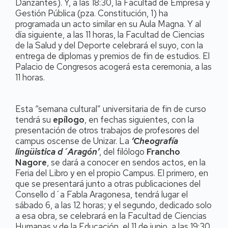
Danzantes). Y, a las 18:30, la Facultad de Empresa y
Gestión Pública (pza. Constitución, 1) ha
programada un acto similar en su Aula Magna. Y al
día siguiente, a las 11 horas, la Facultad de Ciencias
de la Salud y del Deporte celebrará el suyo, con la
entrega de diplomas y premios de fin de estudios. El
Palacio de Congresos acogerá esta ceremonia, a las
11 horas.
Esta “semana cultural” universitaria de fin de curso
tendrá su
epílogo
, en fechas siguientes, con la
presentación de otros trabajos de profesores del
campus oscense de Unizar. La
‘Cheografía
lingüistica d´Aragón’
, del filólogo
Francho
Nagore
, se dará a conocer en sendos actos, en la
Feria del Libro y en el propio Campus. El primero, en
que se presentará junto a otras publicaciones del
Consello d´a Fabla Aragonesa, tendrá lugar el
sábado 6, a las 12 horas; y el segundo, dedicado solo
a esa obra, se celebrará en la Facultad de Ciencias
Humanas y de la Educación, el 11 de junio, a las 19:30