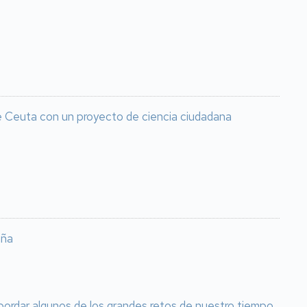
 de Ceuta con un proyecto de ciencia ciudadana
aña
bordar algunos de los grandes retos de nuestro tiempo