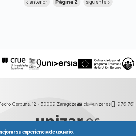
Página
‹ anterior
Página 2
Siguiente
siguiente ›
anterior
página
Pedro Cerbuna, 12 - 50009 Zaragoza
ciu@unizar.es
976 761
mejorar su experiencia de usuario.