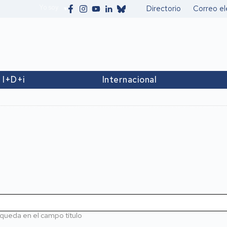
Yo soy
Directorio
Correo el
Secundario
I+D+i
Internacional
queda en el campo título