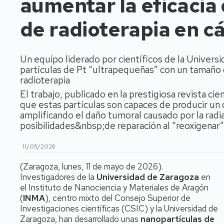
aumentar la eficacia 
de radioterapia en c
Un equipo liderado por científicos de la Univers
partículas de Pt “ultrapequeñas” con un tamaño de
radioterapia
El trabajo, publicado en la prestigiosa revista c
que estas partículas son capaces de producir un 
amplificando el daño tumoral causado por la radia
posibilidades&nbsp;de reparación al “reoxigenar
11/05/2026
(Zaragoza, lunes, 11 de mayo de 2026).
Investigadores de la
Universidad de Zaragoza
en
el Instituto de Nanociencia y Materiales de Aragón
(
INMA
), centro mixto del Consejo Superior de
Investigaciones científicas (CSIC) y la Universidad de
Zaragoza,
han desarrollado unas
nanopartículas de