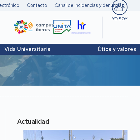
ectrónico
Contacto
Canal de incidencias y denuncias
YO SOY
Estudiant
Pers. doc
Vida Universitaria
Ética y valores
investigad
Pers. Técn
y de Admó
Institucio
Actualidad