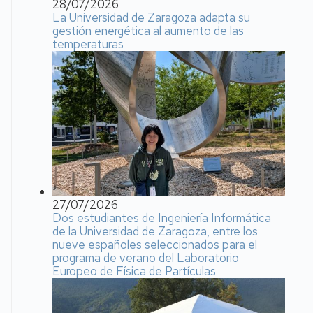
28/07/2026
La Universidad de Zaragoza adapta su
gestión energética al aumento de las
temperaturas
27/07/2026
Dos estudiantes de Ingeniería Informática
de la Universidad de Zaragoza, entre los
nueve españoles seleccionados para el
programa de verano del Laboratorio
Europeo de Física de Partículas