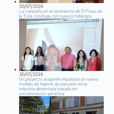
30/07/2026
La campaña en el yacimiento de El Forau de
la Tuta concluye con nuevos hallazgos
30/07/2026
Un proyecto aragonés impulsará un nuevo
modelo de higiene de precisión en la
industria alimentaria basado en
secuenciación genética