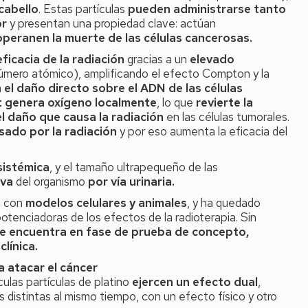
cabello
. Estas partículas
pueden administrarse tanto
or
y presentan una propiedad clave: actúan
peranen la muerte de las células cancerosas.
eficacia de la radiación
gracias a un
elevado
número atómico), amplificando el efecto Compton y la
n el daño directo sobre el ADN de las células
 Pt genera oxígeno localmente
, lo que
revierte la
l daño que causa la radiación
en las células tumorales.
sado por la radiación
y por eso aumenta la eficacia del
sistémica
, y el tamaño ultrapequeño de las
iva
del organismo
por vía urinaria.
o con
modelos celulares y animales
, y ha quedado
otenciadoras de los efectos de la radioterapia. Sin
se encuentra en fase de prueba de concepto,
clínica.
a atacar el cáncer
ulas partículas de platino
ejercen un efecto dual
,
 distintas al mismo tiempo, con un efecto físico y otro