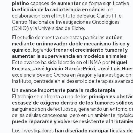
platino
capaces de
aumentar
de forma significativa
la eficacia de la radioterapia en cáncer
, en
colaboración con el Instituto de Salud Carlos III, el
Centro Nacional de Investigaciones Oncológicas
(CNIO) y la Universidad de Elche.
El estudio demuestra que estas partículas
actúan
mediante un innovador doble mecanismo físico y
químico
, logrando
frenar el crecimiento tumoral y
aumentar la supervivencia en modelos animales
.
Este avance ha sido liderado en el INMA por
Miguel
Encinas, José Ignacio García-Peiró, José Luis Hue
excelencia Severo Ochoa en Aragón y la investigación f
Instituto, centrada en el desarrollo de terapias avanzad
Un avance importante para la radioterapia
El trabajo se enfrenta a uno de los
principales obstác
escasez de oxígeno dentro de los tumores sólido
sanguíneos son defectuosos, generando un entorno de f
de las células cancerosas, pero en un ambiente hipóxico
puede repararse y volverse resistente al tratami
Los investigadores
han diseñado nanopartículas de