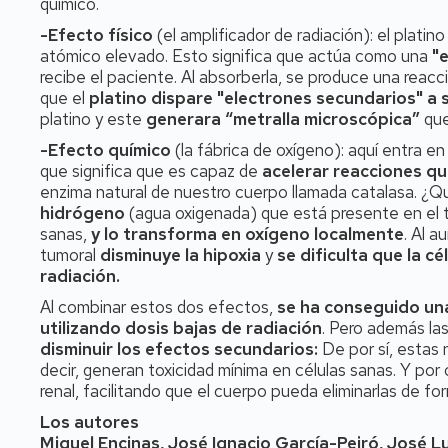
químico.
-Efecto físico
(el amplificador de radiación): el plat
atómico elevado. Esto significa que actúa como una
"
recibe el paciente. Al absorberla, se produce una reac
que el
platino dispare "electrones secundarios" a 
platino y este
generara “metralla microscópica”
que
-Efecto químico
(la fábrica de oxígeno): aquí entra en 
que significa que es capaz de
acelerar reacciones qu
enzima natural de nuestro cuerpo llamada catalasa. 
hidrógeno
(agua oxigenada) que está presente en el 
sanas,
y lo transforma en oxígeno localmente
. Al 
tumoral
disminuye la hipoxia
y
se dificulta que la c
radiación.
Al combinar estos dos efectos,
se ha conseguido una
utilizando dosis bajas de radiación
. Pero además las
disminuir los efectos secundarios:
De por sí, estas 
decir, generan toxicidad mínima en células sanas. Y por
renal, facilitando que el cuerpo pueda eliminarlas de for
Los autores
Miguel Encinas, José Ignacio García-Peiró, José 