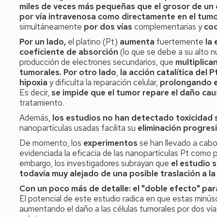
miles de veces más pequeñas que el grosor de un 
por vía intravenosa como directamente en el tum
simultáneamente
por dos vías
complementarias y
coo
Por un lado,
el platino (Pt)
aumenta
fuertemente
la 
coeficiente de absorción
(lo que se debe a su alto 
producción de electrones secundarios, que
multiplica
tumorales.
Por otro lado
,
la acción catalítica del
hipoxia
y dificulta la reparación celular,
prolongando e
Es decir,
se impide que el tumor repare el daño cau
tratamiento.
Además,
los estudios no han detectado toxicidad 
nanopartículas usadas facilita su
eliminación progres
De momento, los
experimentos
se han llevado a cab
evidenciada la eficacia de las nanopartículas Pt como p
embargo, los investigadores subrayan que
el estudio 
todavía muy alejado de una posible traslación a la 
Con un poco más de detalle: el "doble efecto" par
El potencial de este estudio radica en que estas minúsc
aumentando el daño a las células tumorales por dos vías