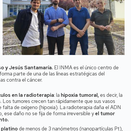
so y Jesús Santamaría.
El INMA es el único centro de
orma parte de una de las líneas estratégicas del
as contra el cáncer.
ulos en la radioterapia
: la
hipoxia tumoral,
es decir, la
s
. Los tumores crecen tan rápidamente que sus vasos
alta de oxígeno (hipoxia). La radioterapia daña el ADN
, ese daño no se fija de forma irreversible y
el tumor
ento.
 platino
de menos de 3 nanómetros (nanopartículas Pt),