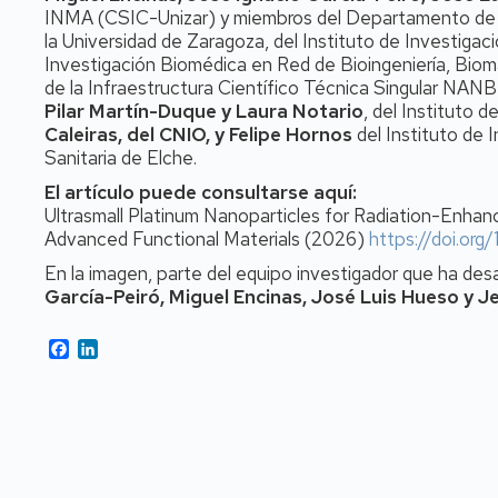
INMA (CSIC-Unizar) y miembros del Departamento de I
la Universidad de Zaragoza, del Instituto de Investigac
Investigación Biomédica en Red de Bioingeniería, Bio
de la Infraestructura Científico Técnica Singular NAN
Pilar Martín-Duque y Laura Notario
, del Instituto 
Caleiras, del CNIO, y Felipe Hornos
del Instituto de 
Sanitaria de Elche.
El artículo puede consultarse aquí:
Ultrasmall Platinum Nanoparticles for Radiation-Enha
Advanced Functional Materials (2026)
https://doi.or
En la imagen, parte del equipo investigador que ha desar
García-Peiró, Miguel Encinas, José Luis Hueso y J
Facebook
LinkedIn