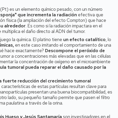
ino (Pt) es un elemento químico pesado, con un número
esponja" que incrementa la radiación
efectiva que
ción física (la ampliación del efecto Compton) que hace
su alrededor
. Es como si la radiación impactara en el
 multiplica el daño directo al ADN del tumor.
juego la química. El platino tiene
un efecto catalítico
, lo
ímicas,
en este caso imitando el comportamiento de una
¿Qué hace exactamente?
Descompone el peróxido de
tumor a concentraciones más elevadas que en las células
aumentar la concentración de oxígeno en el microambiente
élula tumoral pueda reparar el daño causado por la
 fuerte reducción del crecimiento tumoral
 características de estas partículas resultan clave para
nanopartículas presentan una buena biocompatibilidad, es
 otro lado, su pequeño tamaño permite que pasen el filtro
ma paulatina a través de la orina.
Luis Hueso y Jesús Santamaría
son investigadores en el