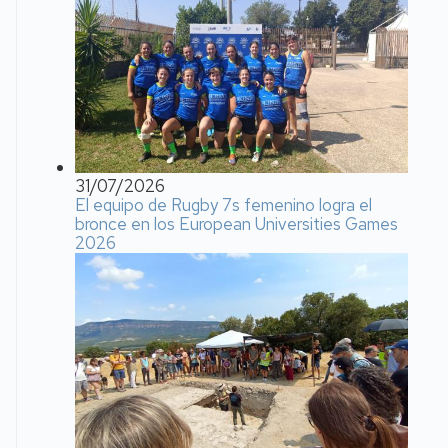
31/07/2026
El equipo de Rugby 7s femenino logra el
bronce en los European Universities Games
2026