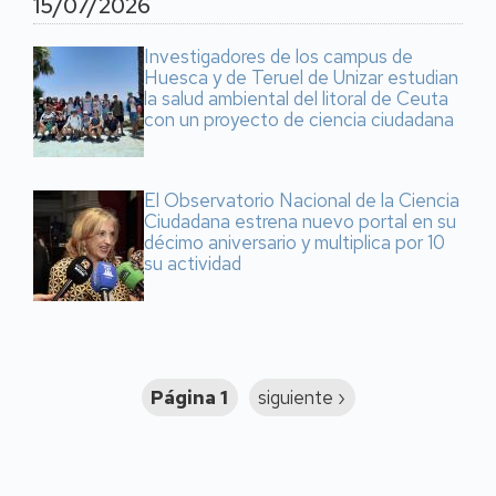
15/07/2026
Investigadores de los campus de
Huesca y de Teruel de Unizar estudian
la salud ambiental del litoral de Ceuta
con un proyecto de ciencia ciudadana
El Observatorio Nacional de la Ciencia
Ciudadana estrena nuevo portal en su
décimo aniversario y multiplica por 10
su actividad
Paginación
Página 1
Siguiente
siguiente ›
página