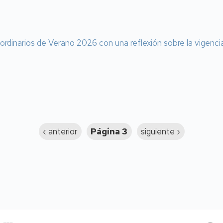
aordinarios de Verano 2026 con una reflexión sobre la vigenci
Página
‹ anterior
Página 3
Siguiente
siguiente ›
anterior
página