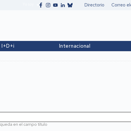
Yo soy
Directorio
Correo el
Secundario
I+D+i
Internacional
queda en el campo título