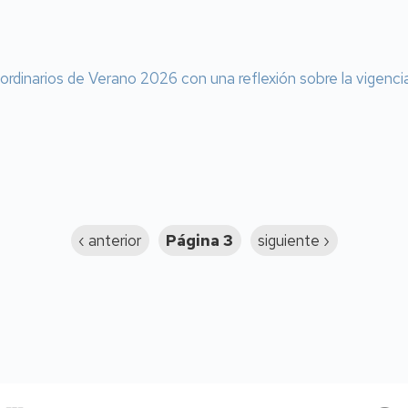
aordinarios de Verano 2026 con una reflexión sobre la vigenci
Página
‹ anterior
Página 3
Siguiente
siguiente ›
anterior
página