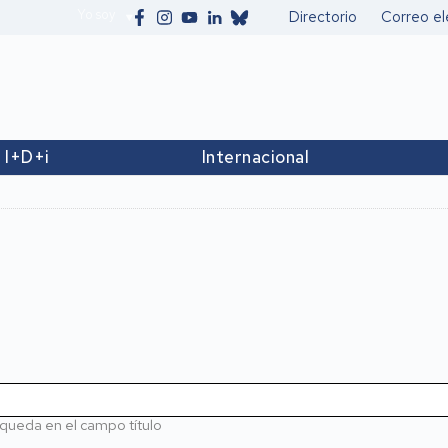
Yo soy
Directorio
Correo el
Secundario
I+D+i
Internacional
queda en el campo título