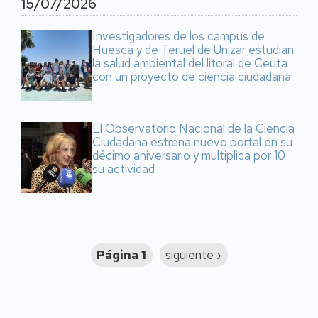
15/07/2026
Investigadores de los campus de
Huesca y de Teruel de Unizar estudian
la salud ambiental del litoral de Ceuta
con un proyecto de ciencia ciudadana
El Observatorio Nacional de la Ciencia
Ciudadana estrena nuevo portal en su
décimo aniversario y multiplica por 10
su actividad
Paginación
Página 1
Siguiente
siguiente ›
página