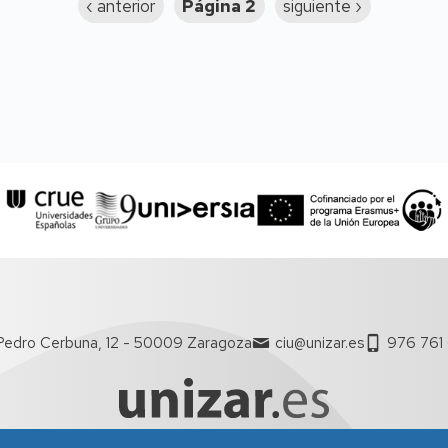
Página
‹ anterior
Página 2
Siguiente
siguiente ›
anterior
página
Pedro Cerbuna, 12 - 50009 Zaragoza
ciu@unizar.es
976 761