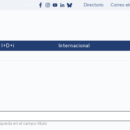
Yo soy
Directorio
Correo el
Secundario
I+D+i
Internacional
queda en el campo título