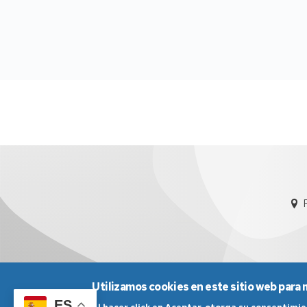
Utilizamos cookies en este sitio web para 
Aviso Legal
Condicio
ES