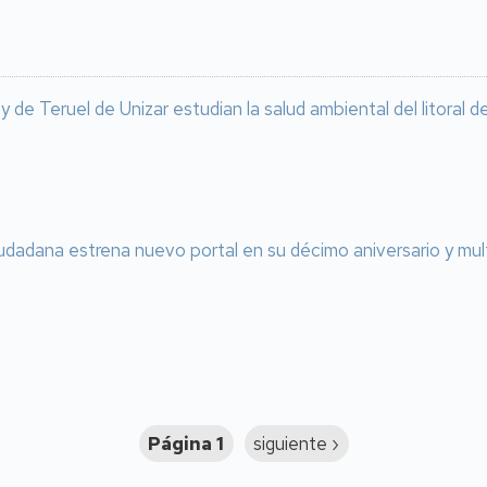
de Teruel de Unizar estudian la salud ambiental del litoral
udadana estrena nuevo portal en su décimo aniversario y multi
Página 1
Siguiente
siguiente ›
página