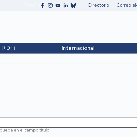
Yo soy
Directorio
Correo el
Secundario
I+D+i
Internacional
queda en el campo título