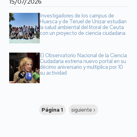
15/07/2026
Investigadores de los campus de
Huesca y de Teruel de Unizar estudian
la salud ambiental del litoral de Ceuta
con un proyecto de ciencia ciudadana
El Observatorio Nacional de la Ciencia
Ciudadana estrena nuevo portal en su
décimo aniversario y multiplica por 10
su actividad
Paginación
Página 1
Siguiente
siguiente ›
página