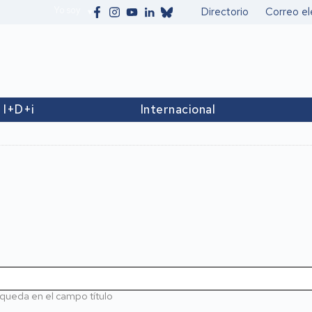
Yo soy
Directorio
Correo el
Secundario
I+D+i
Internacional
queda en el campo título