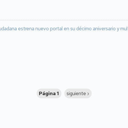
udadana estrena nuevo portal en su décimo aniversario y multi
Página 1
Siguiente
siguiente ›
página