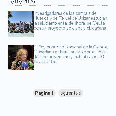
15/07/2026
Investigadores de los campus de
Huesca y de Teruel de Unizar estudian
la salud ambiental del litoral de Ceuta
con un proyecto de ciencia ciudadana
El Observatorio Nacional de la Ciencia
Ciudadana estrena nuevo portal en su
décimo aniversario y multiplica por 10
su actividad
Paginación
Página 1
Siguiente
siguiente ›
página