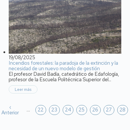
19/08/2025
Incendios forestales: la paradoja de la extinción y la
necesidad de un nuevo modelo de gestión
El profesor David Badía, catedrático de Edafología,
profesor de la Escuela Politécnica Superior del...
Leer más
Paginación
Página
‹
…
Página
22
Página
23
Página
24
Página
25
Página
26
Página
27
Pági
28
Anterior
anterior