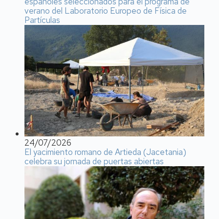
españoles seleccionados para el programa de
verano del Laboratorio Europeo de Física de
Partículas
24/07/2026
El yacimiento romano de Artieda (Jacetania)
celebra su jornada de puertas abiertas