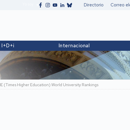
Yo soy
Directorio
Correo el
Secundario
I+D+i
Internacional
 (Times Higher Education) World University Rankings