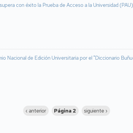
supera con éxito la Prueba de Acceso a la Universidad (PAU) 
io Nacional de Edición Universitaria por el "Diccionario Buñu
Página
‹ anterior
Página 2
Siguiente
siguiente ›
anterior
página