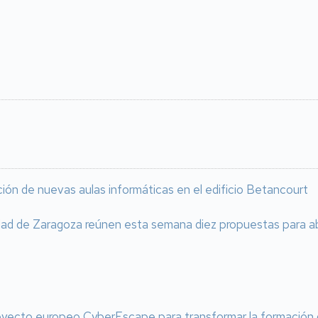
ación de nuevas aulas informáticas en el edificio Betancourt
idad de Zaragoza reúnen esta semana diez propuestas para a
oyecto europeo CyberEscape para transformar la formación do