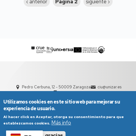
Página
‹ anterior
Página 2
Siguiente
siguiente ›
anterior
página
Pedro Cerbuna, 12 - 50009 Zaragoza
ciu@unizar.es
976 761 000
Utilizamos cookies en este sitio web para mejorar su
experiencia de usuario.
Al hacer click en Aceptar, otorga su consentimiento para que
Más info
establezcamos cookies.
Aceptar
No, gracias