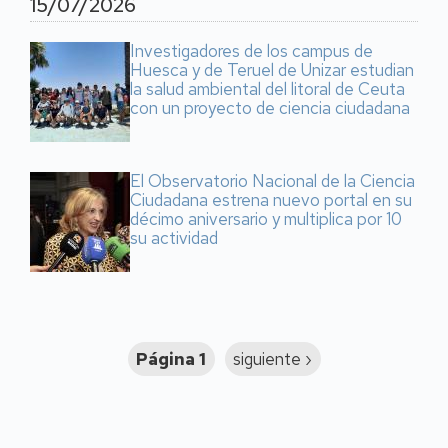
15/07/2026
Investigadores de los campus de
Huesca y de Teruel de Unizar estudian
la salud ambiental del litoral de Ceuta
con un proyecto de ciencia ciudadana
El Observatorio Nacional de la Ciencia
Ciudadana estrena nuevo portal en su
décimo aniversario y multiplica por 10
su actividad
Paginación
Página 1
Siguiente
siguiente ›
página