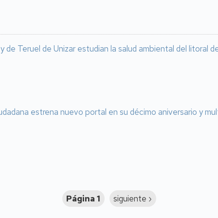
de Teruel de Unizar estudian la salud ambiental del litoral
udadana estrena nuevo portal en su décimo aniversario y multi
Página 1
Siguiente
siguiente ›
página