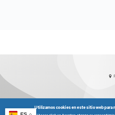
Utilizamos cookies en este sitio web para 
Aviso Legal
Condicio
ES