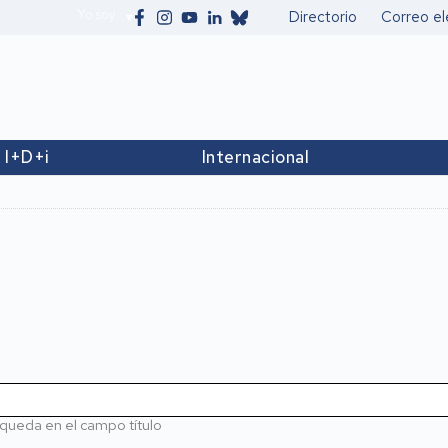
Yo soy
Directorio
Correo el
Secundario
I+D+i
Internacional
queda en el campo título